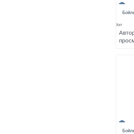
Бойл
Хит
Авто
прос
Бойл