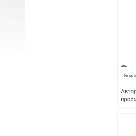
Бойл
Авто
прос